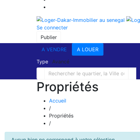
Se connecter
Publier
A VENDRE
A LOUER
Type
Avancé
Propriétés
Accueil
/
Propriétés
/
Aucun bien ne correspond à votre sélection.