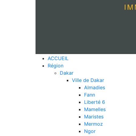
ACCUEIL
Région
Dakar
Ville de Dakar
Almadies
Fann
Liberté 6
Mamelles
Maristes
Mermoz
Ngor