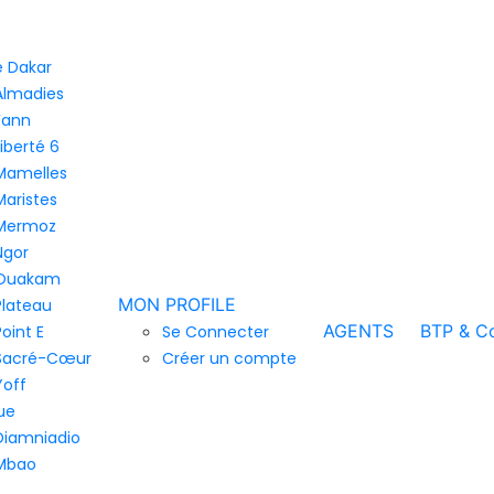
de Dakar
Almadies
Fann
Liberté 6
Mamelles
Maristes
Mermoz
Ngor
Ouakam
MON PROFILE
Plateau
AGENTS
BTP & Co
Point E
Se Connecter
Sacré-Cœur
Créer un compte
Yoff
ue
Diamniadio
Mbao