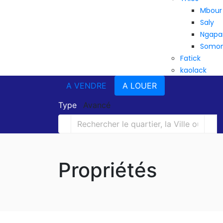
Mbour
Saly
Ngapa
Somo
Fatick
kaolack
A VENDRE
A LOUER
Type
Avancé
Propriétés