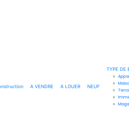
TYPE DE 
Appa
Maiso
nstruction
A VENDRE
A LOUER
NEUF
Terra
Imme
Maga