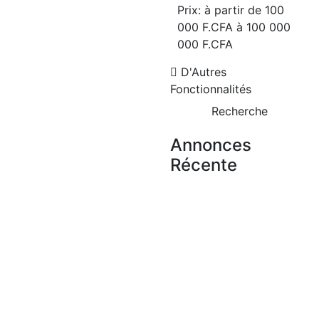
Prix:
à partir de
100
Yoff-biagui
000 F.CFA
à
100 000
4 Ch
4 Sb
000 F.CFA
800 000 F.CFA
/ Mois
D'Autres
Fonctionnalités
Recherche
Annonces
Récente
A LOUER