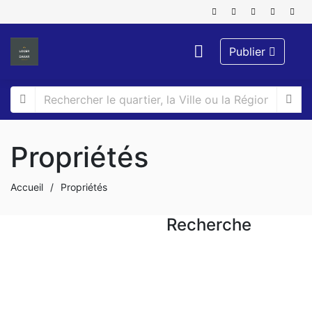
Publier
Propriétés
Accueil
/
Propriétés
Recherche
A LOUER
Duplex à louer à yoff-
biagui