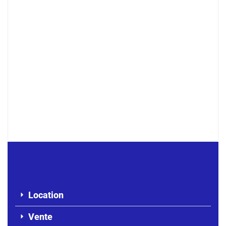
Studio F2 à louer à yoff route ecobank
180 000 F.CFA
/ Mois
Location
Vente