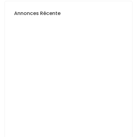
Annonces Récente
A LOUER
A VENDRE