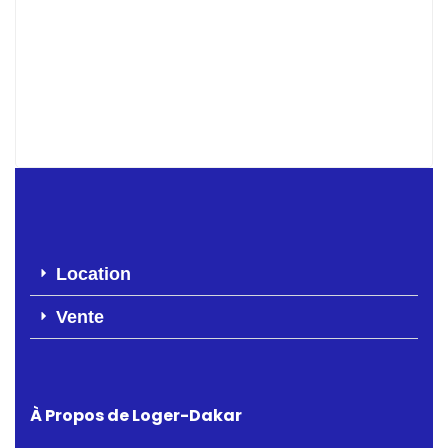
APPARTEMENT F3 À LOUER MERMOZ
400 000 F.CFA
Location
Vente
À Propos de Loger-Dakar