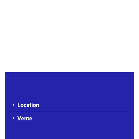
À LOUER – Studio F2 au rez-de-
chaussée – Almadies
250 000 F.CFA
/ Mois
Location
Vente