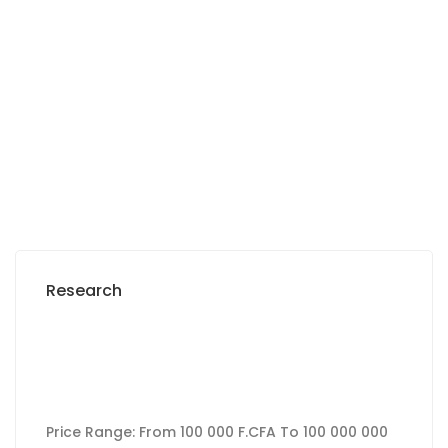
Nguékokh
2
300m
6 000 000 F.CFA
Research
Price Range:
From
100 000 F.CFA
To
100 000 000