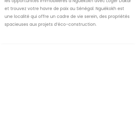
les opportunités immobilières à Nguékokh avec Loger Dakar
et trouvez votre havre de paix au Sénégal. Nguékokh est
une localité qui offre un cadre de vie serein, des propriétés
spacieuses aux projets d’éco-construction.
FOR SALE
Land with a surface area of 500 m² for sale in
nguekhokh