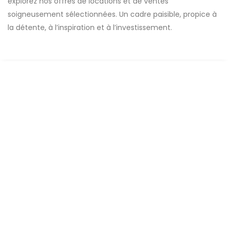
explorez nos offres de locations et de ventes
soigneusement sélectionnées. Un cadre paisible, propice à
la détente, à l’inspiration et à l’investissement.
FOR SALE
Terrains de 225 m2 à vendre à Tène toubab
Sénégal
tène toubab