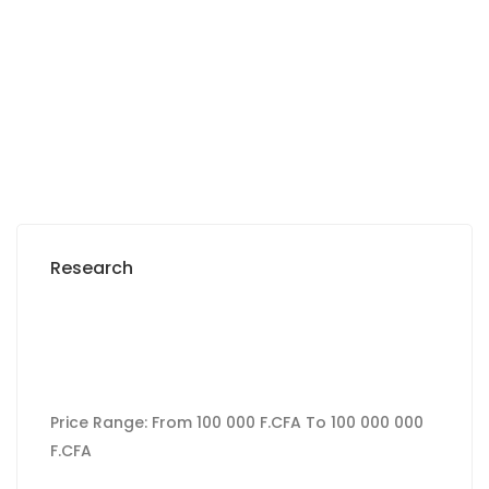
2
0 Chbr
0 Sb
225 m
2 000 000 M F.CFA
Research
Price Range:
From
100 000 F.CFA
To
100 000 000
F.CFA