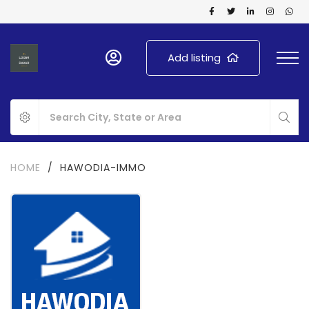
Add listing
HOME
/
HAWODIA-IMMO