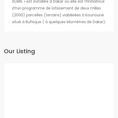
SUARL » est installée à Dakar où elle est l?initiatrice
d?un programme de lotissement de deux milles
(2000) parcelles (terrains) viabilisées à Kounoune
situé à Rufisque ( à quelques kilomètres de Dakar).
Our Listing
FOR SALE
NEW