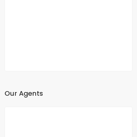
DUPLEX FOR SALE FANN RESIDENCE
Fann, Dakar, Senegal
350 000 000 F.CFA
2
3 Chbr
3 Sb
200m
Our Agents