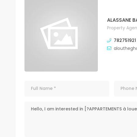
ALASSANE B
Property Agen
782751921
alouthegh