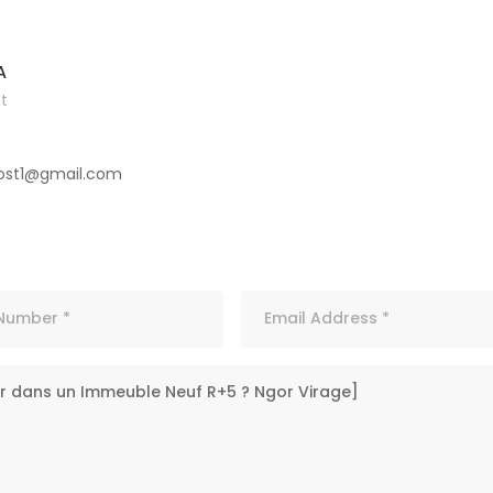
A
t
ost1@gmail.com