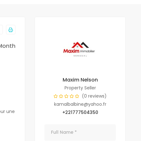
Month
Maxim Nelson
Property Seller
(0 reviews)
kamalbalbine@yahoo.fr
our une
+221777504350