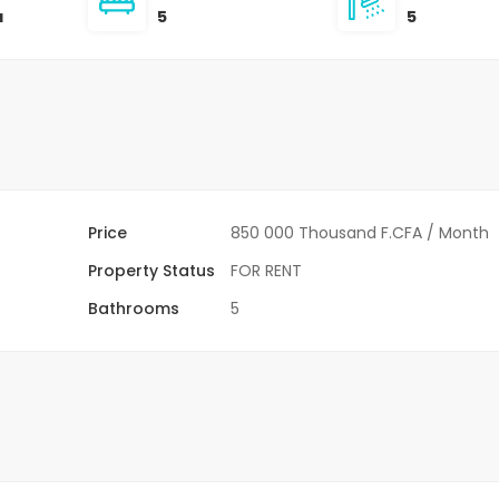
a
5
5
Price
850 000 Thousand F.CFA
/ Month
Property Status
FOR RENT
Bathrooms
5