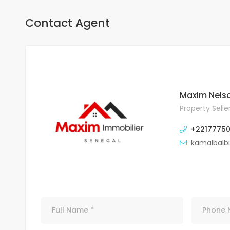
Contact Agent
Maxim Nels
Property Selle
+2217775
kamalbalb