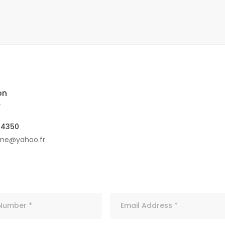
on
r
04350
ine@yahoo.fr