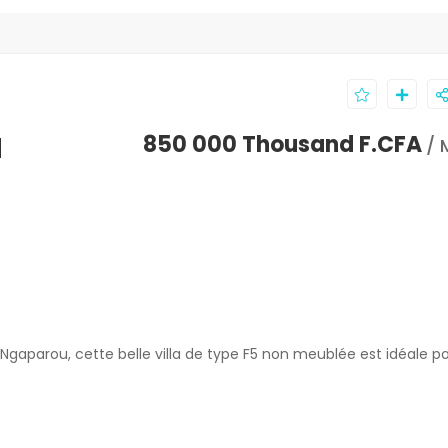
à
850 000 Thousand F.CFA
/ 
gaparou, cette belle villa de type F5 non meublée est idéale p