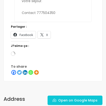
votre séjour.
Contact 777504350
Partager :
Facebook
X
J?aime ça :
To share
Address
Open on Google Maps