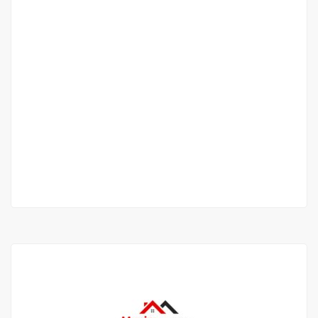
Appartement meublé type F4 à louer à
Mermoz
mermoz
1 500 000 M F.CFA
3 Chbr
2 Sb