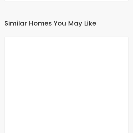
Similar Homes You May Like
FOR RENT
Belle villa 4 CH avec piscine privée à Saly –
résidence Emeraude