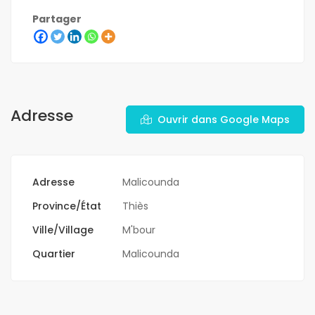
Partager
Adresse
Ouvrir dans Google Maps
Adresse
Malicounda
Province/État
Thiès
Ville/Village
M'bour
Quartier
Malicounda