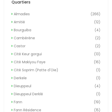
Quartiers
Almadies
(266)
Amitié
(12)
Bourguiba
(4)
Cambérène
(2)
Castor
(2)
Cité Keur gorgui
(13)
Cité Makiyou Faye
(16)
Cité Soprim (Patte d'Oie)
(1)
Derkele
(1)
Dieuppeul
(4)
Dieuppeul Derklé
(1)
Fann
(19)
Fann Résidence
(15)