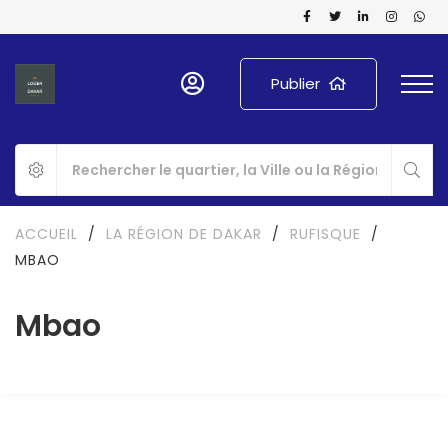
Publier
ACCUEIL
/
LA RÉGION DE DAKAR
/
RUFISQUE
/
MBAO
Mbao