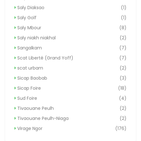
Saly Diaksao
(1)
Saly Golf
(1)
Saly Mbour
(8)
Saly niakh niakhal
(2)
Sangalkam
(7)
Scat Liberté (Grand Yoff)
(7)
scat urbam
(2)
Sicap Baobab
(3)
Sicap Foire
(18)
Sud Foire
(4)
Tivaouane Peulh
(2)
Tivaouane Peulh-Niaga
(2)
Virage Ngor
(176)