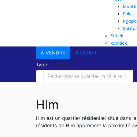
Mbour
Saly
Ngapa
Somo
Fatick
kaolack
A VENDRE
A LOUER
Type
Avancé
Hlm
Hlm est un quartier résidentiel situé dans l
résidents de Hlm apprécient la proximité a