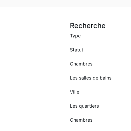
Recherche
Type
Statut
Chambres
Offre spéciale
Les salles de bains
tement à louer
ar – HLM 5
Ville
LM 5 pas loin du marché
Les quartiers
Chambres
2