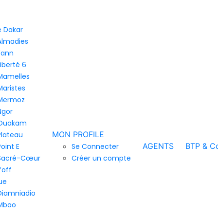
de Dakar
Almadies
Fann
Liberté 6
Mamelles
Maristes
Mermoz
Ngor
Ouakam
MON PROFILE
Plateau
AGENTS
BTP & Co
Point E
Se Connecter
Sacré-Cœur
Créer un compte
Yoff
ue
Diamniadio
Mbao