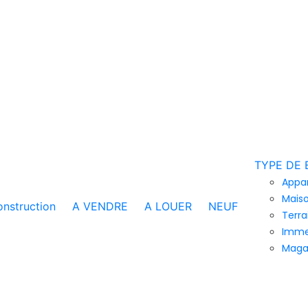
TYPE DE 
Appa
Maiso
nstruction
A VENDRE
A LOUER
NEUF
Terra
Imme
Maga