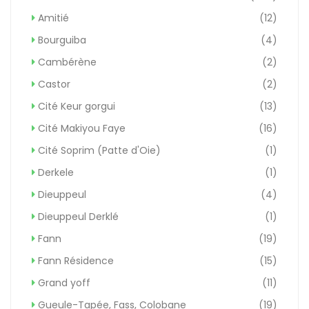
Amitié
(12)
Bourguiba
(4)
Cambérène
(2)
Castor
(2)
Cité Keur gorgui
(13)
Cité Makiyou Faye
(16)
Cité Soprim (Patte d'Oie)
(1)
Derkele
(1)
Dieuppeul
(4)
Dieuppeul Derklé
(1)
Fann
(19)
Fann Résidence
(15)
Grand yoff
(11)
Gueule-Tapée, Fass, Colobane
(19)