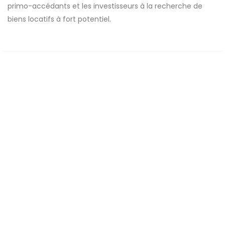
primo-accédants et les investisseurs à la recherche de
biens locatifs à fort potentiel.
A LOUER
NEUF
Apparemment F5
diack.ismaila@gmail.com
2
5 Ch
2 Sb
160 m