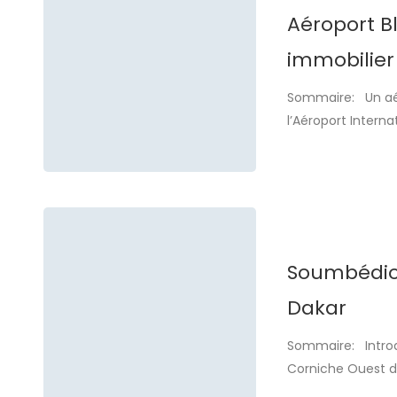
Aéroport B
immobilier
Sommaire: Un aér
l’Aéroport Interna
Situé à Diass, à 
stratégique pour 
en Afrique, en Eur
Soumbédiou
Dakar
Sommaire: Introd
Corniche Ouest d
où se mêlent les p