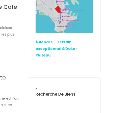
te Côte
alaises
 les plus
éserve
À vendre – Terrain
ligieux,
exceptionnel à Dakar
Plateau
ôte
Recherche De Biens
ne est l’un
ale, ce
rture