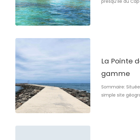
presqu’île du Cap
500 mètres sur 20
de la ville, Ngor 
La Pointe 
gamme
Sommaire: Située 
simple site géogr
naturelle, détent
l’océan Atlantique
attire […]