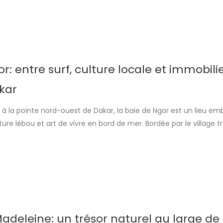
 sénégalaise, est bien plus qu’un lieu de commerce : […]
r: entre surf, culture locale et immobili
kar
à la pointe nord-ouest de Dakar, la baie de Ngor est un lieu e
ure lébou et art de vivre en bord de mer. Bordée par le village tr
 face à la célèbre île de Ngor, cette baie attire chaque année to
 et investisseurs. sAvec […]
 Madeleine: un trésor naturel au large de