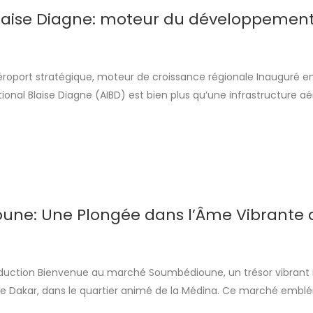
laise Diagne: moteur du développemen
oport stratégique, moteur de croissance régionale Inauguré en
tional Blaise Diagne (AIBD) est bien plus qu’une infrastructure aé
43 kilomètres de Dakar, il constitue une porte d’entrée moderne e
le Sénégal. En reliant efficacement le pays à de nombreuses de
ope, […]
ne: Une Plongée dans l’Âme Vibrante 
uction Bienvenue au marché Soumbédioune, un trésor vibrant n
e Dakar, dans le quartier animé de la Médina. Ce marché embl
arfums de poisson frais, les couleurs éclatantes de l’artisanat e