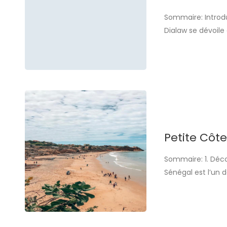
Sommaire: Introdu
Dialaw se dévoile 
Petite Côte sénég
sauvages et de jar
Petite Côte
Sommaire: 1. Déco
Sénégal est l’un d
touristique que p
kilomètres au sud