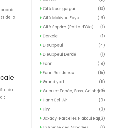
Cité Keur gorgui
(13)
 Toubab
ts de la
Cité Makiyou Faye
(16)
es
Cité Soprim (Patte d'Oie)
(1)
t […]
Derkele
(1)
Dieuppeul
(4)
Dieuppeul Derklé
(1)
Fann
(19)
Fann Résidence
(15)
ocale
Grand yoff
(11)
Côte du
Gueule-Tapée, Fass, Colobane
(19)
ait
Hann Bel-Air
(9)
dizaines de
Hlm
(3)
Jaxaay-Parcelles Niakoul Rap
(3)
La Pointe des Almadies
(1)