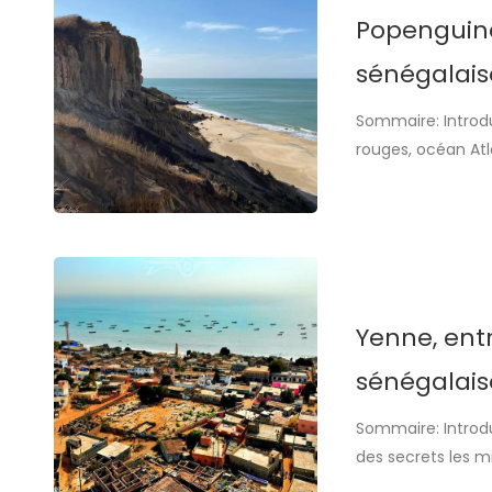
Popenguine,
sénégalais
Sommaire: Introdu
rouges, océan Atl
singuliers de la P
naturelle et son 
écotourisme et qu
Yenne, entr
sénégalais
Sommaire: Introdu
des secrets les m
village côtier au