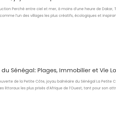
ction Perché entre ciel et mer, à moins d’une heure de Dakar,
comme l’un des villages les plus créatifs, écologiques et inspiran
alaise. Niché au cœur d’un paysage de falaises rouges, de plag
dins artistiques, ce lieu singulier conjugue tradition, art vivant e
 du Sénégal: Plages, Immobilier et Vie L
uverte de la Petite Côte, joyau balnéaire du Sénégal La Petite 
es littoraux les plus prisés d’Afrique de l’Ouest, tant pour son attr
our ses opportunités immobilières. Située à seulement quelques 
 de Dakar, cette bande côtière s’étend sur près de 150 […]