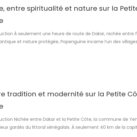
 entre spiritualité et nature sur la Peti
e
ction À seulement une heure de route de Dakar, nichée entre f
antique et nature protégée, Popenguine incarne l’un des villages
etite Côte sénégalaise. Connue pour son caractère spirituel, sa r
ambiance paisible, cette localité atypique conjugue patrimoine re
alité de vie […]
e tradition et modernité sur la Petite C
e
ction Nichée entre Dakar et la Petite Côte, la commune de Yen
ieux gardés du littoral sénégalais. À seulement 40 km de la capit
x racines leboues profondes séduit par son authenticité, son ouve