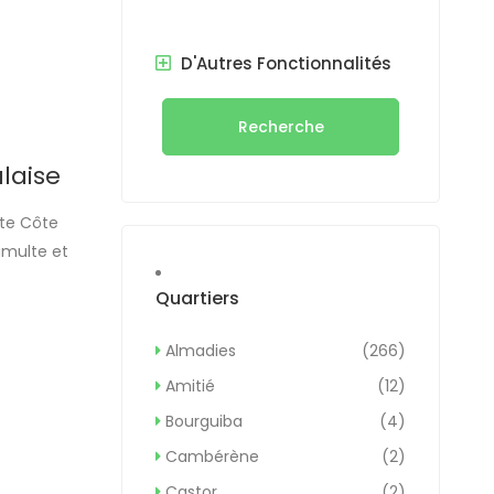
alaw […]
D'Autres Fonctionnalités
Recherche
laise
ite Côte
umulte et
quelques
Quartiers
ixtes en […]
Almadies
(266)
Amitié
(12)
Bourguiba
(4)
Cambérène
(2)
Castor
(2)