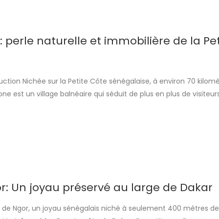
perle naturelle et immobilière de la Pet
ction Nichée sur la Petite Côte sénégalaise, à environ 70 kilom
e est un village balnéaire qui séduit de plus en plus de visiteurs
investisseurs. Bordée par l’océan Atlantique et connue pour sa la
diversité remarquable, elle offre un cadre de vie paisible, entre 
or: Un joyau préservé au large de Dakar
le de Ngor, un joyau sénégalais niché à seulement 400 mètres de