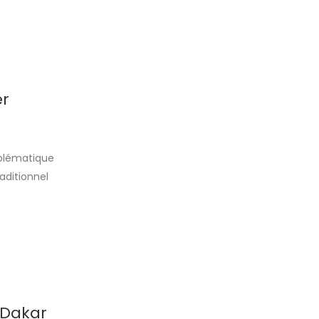
er
mblématique
aditionnel
uristes,
 Dakar