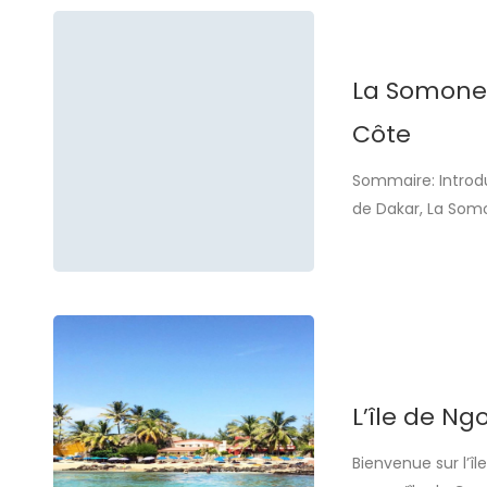
La Somone: 
Côte
Sommaire: Introdu
de Dakar, La Somon
d’expatriés et d’
protégée et sa bio
L’île de Ng
Bienvenue sur l’î