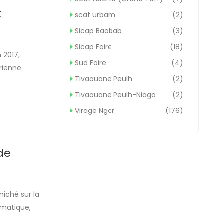
t
scat urbam
(2)
Sicap Baobab
(3)
Sicap Foire
(18)
 2017,
Sud Foire
(4)
rienne.
Tivaouane Peulh
(2)
t
stinations
Tivaouane Peulh-Niaga
(2)
Virage Ngor
(176)
de
iché sur la
ématique,
t la chaleur