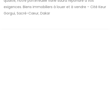
qualité, notre portefeuille varié saura répondre à vos
exigences. Biens immobiliers à louer et à vendre – Cité Keur
Gorgui, Sacré-Cœur, Dakar
A LOUER
NEUF
DUPLEX A LOUER CITÉ KEUR GORGUI
Cité Keur Gorgui
4 Ch
5 Sb