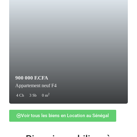
900 000 F.CFA
Appartement neuf F4
2
4 Ch
3 Sb
0 m
Voir tous les biens en Location au Sénégal