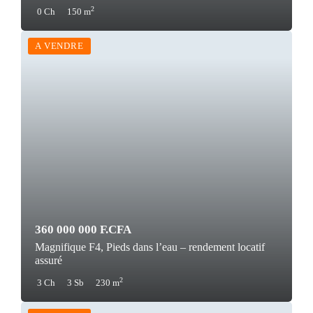
2
0 Ch
150 m
A VENDRE
360 000 000 F.CFA
Magnifique F4, Pieds dans l’eau – rendement locatif
assuré
2
3 Ch
3 Sb
230 m