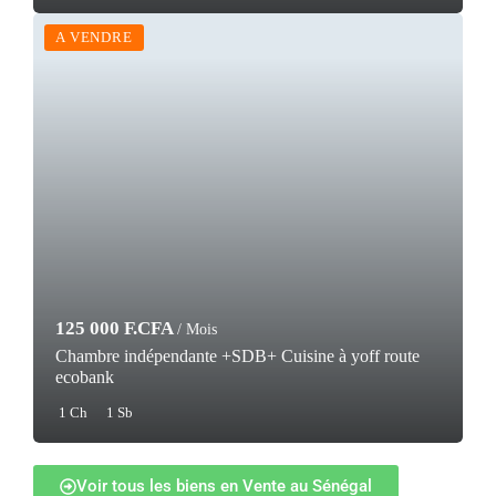
A VENDRE
125 000 F.CFA
/ Mois
Chambre indépendante +SDB+ Cuisine à yoff route
ecobank
1 Ch
1 Sb
Voir tous les biens en Vente au Sénégal