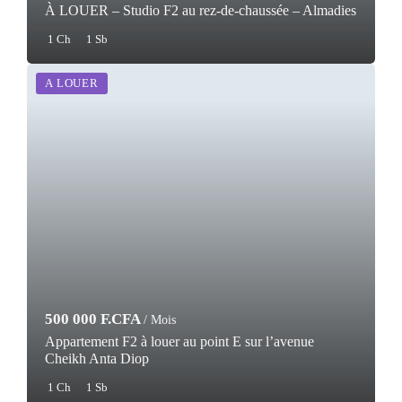
À LOUER – Studio F2 au rez-de-chaussée – Almadies
1 Ch
1 Sb
A LOUER
500 000 F.CFA
/ Mois
Appartement F2 à louer au point E sur l’avenue
Cheikh Anta Diop
1 Ch
1 Sb