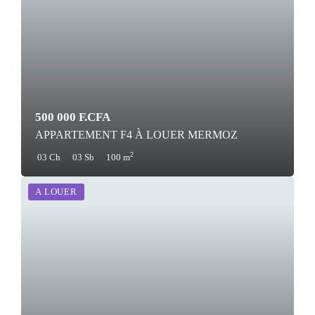
500 000 F.CFA
APPARTEMENT F4 À LOUER MERMOZ
2
03 Ch
03 Sb
100 m
A LOUER