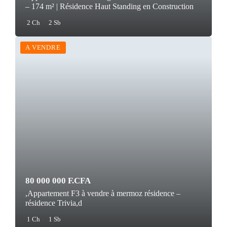
– 174 m² | Résidence Haut Standing en Construction
2 Ch
2 Sb
A VENDRE
80 000 000 F.CFA
,Appartement F3 à vendre à mermoz résidence –
résidence Trivia,d
1 Ch
1 Sb