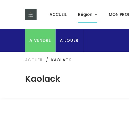
ACCUEIL
Région
MON PROF
A VENDRE
A LOUER
ACCUEIL
/
KAOLACK
Kaolack
A LOUER
OFFRE SPÉCIALE