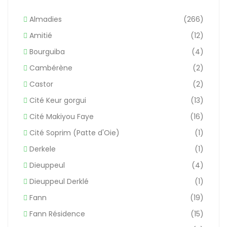
Almadies
(266)
Amitié
(12)
Bourguiba
(4)
Cambérène
(2)
Castor
(2)
Cité Keur gorgui
(13)
Cité Makiyou Faye
(16)
Cité Soprim (Patte d'Oie)
(1)
Derkele
(1)
Dieuppeul
(4)
Dieuppeul Derklé
(1)
Fann
(19)
Fann Résidence
(15)