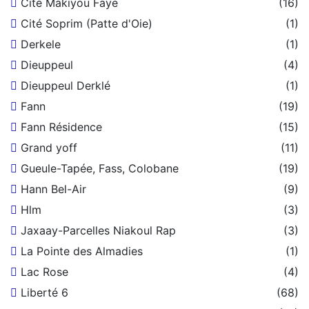
Cité Makiyou Faye
(16)
Cité Soprim (Patte d'Oie)
(1)
Derkele
(1)
Dieuppeul
(4)
Dieuppeul Derklé
(1)
Fann
(19)
Fann Résidence
(15)
Grand yoff
(11)
Gueule-Tapée, Fass, Colobane
(19)
Hann Bel-Air
(9)
Hlm
(3)
Jaxaay-Parcelles Niakoul Rap
(3)
La Pointe des Almadies
(1)
Lac Rose
(4)
Liberté 6
(68)