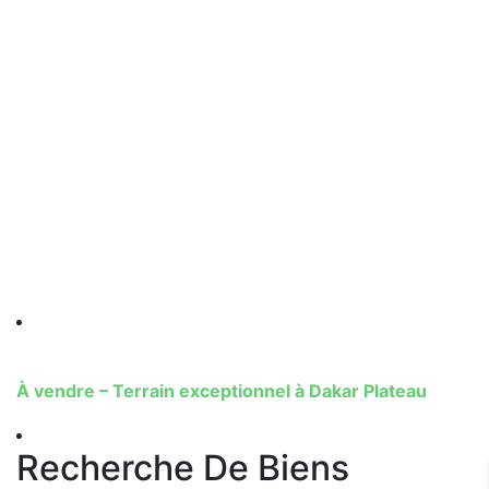
A PROPOS DU SENEGAL
views
1 940
L’Île de la Madeleine: un trésor naturel
au large de Dakar
Lire
À vendre – Terrain exceptionnel à Dakar Plateau
Recherche De Biens