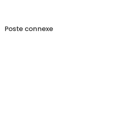
Poste connexe
A PROPOS DU SENEGAL
5 058
views