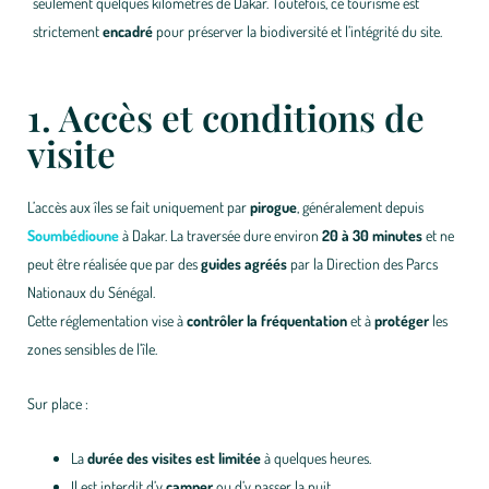
seulement quelques kilomètres de Dakar. Toutefois, ce tourisme est
strictement
encadré
pour préserver la biodiversité et l’intégrité du site.
1. Accès et conditions de
visite
L’accès aux îles se fait uniquement par
pirogue
, généralement depuis
Soumbédioune
à Dakar. La traversée dure environ
20 à 30 minutes
et ne
peut être réalisée que par des
guides agréés
par la Direction des Parcs
Nationaux du Sénégal.
Cette réglementation vise à
contrôler la fréquentation
et à
protéger
les
zones sensibles de l’île.
Sur place :
La
durée des visites est limitée
à quelques heures.
Il est interdit d’y
camper
ou d’y passer la nuit.