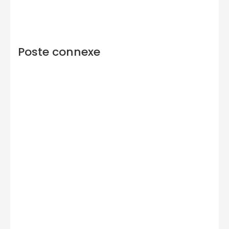
Poste connexe
CONSTRUCTION ET NORMES IMMOBILIÈRES
1 533
views
Les 3 erreurs qui font échouer votre