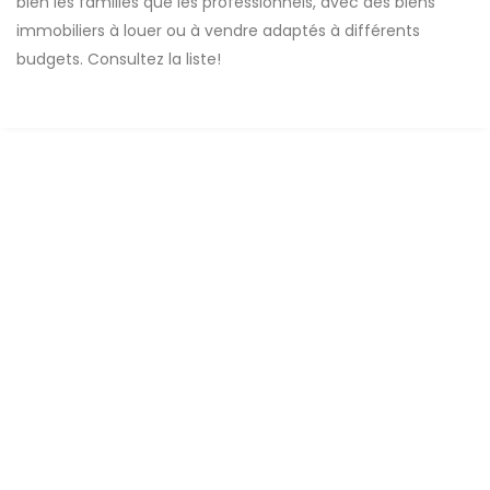
bien les familles que les professionnels, avec des biens
immobiliers à louer ou à vendre adaptés à différents
budgets. Consultez la liste!
A LOUER
Appartement à louer à la cité Alioune Sow
Mbao
Cité Alioune Sow