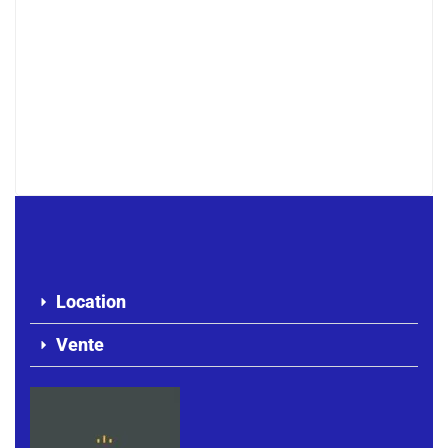
À LOUER – Studio F2 au rez-de-
chaussée – Almadies
250 000 F.CFA
/ Mois
Location
Vente