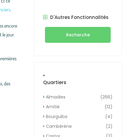
 Et ce
nciers
.
D'Autres Fonctionnalités
ées encore
 le jour.
Recherche
 premières
Quartiers
s, des
Almadies
(266)
Amitié
(12)
Bourguiba
(4)
Cambérène
(2)
Castor
(2)