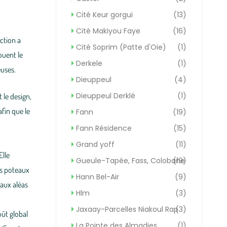
Cité Keur gorgui
(13)
Cité Makiyou Faye
(16)
uction a
Cité Soprim (Patte d'Oie)
(1)
jouent le
Derkele
(1)
euses.
Dieuppeul
(4)
Dieuppeul Derklé
(1)
t le
design
,
 afin que le
Fann
(19)
Fann Résidence
(15)
Grand yoff
(11)
 Elle
Gueule-Tapée, Fass, Colobane
(19)
es
poteaux
Hann Bel-Air
(9)
aux aléas
Hlm
(3)
Jaxaay-Parcelles Niakoul Rap
(3)
oût global
La Pointe des Almadies
(1)