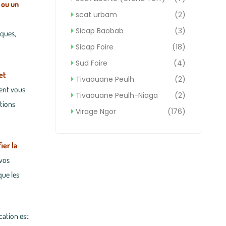
 ou un
scat urbam
(2)
Sicap Baobab
(3)
iques,
Sicap Foire
(18)
Sud Foire
(4)
et
Tivaouane Peulh
(2)
ent vous
Tivaouane Peulh-Niaga
(2)
utions
Virage Ngor
(176)
fier la
 vos
que les
ication est