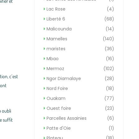
ifier et
Lac Rose
(4)
Liberté 6
(68)
Malicounda
(14)
Mamelles
(140)
maristes
(36)
Mbao
(16)
Mermoz
(102)
ion, c’est
Ngor Diamalaye
(28)
sont
Nord Foire
(18)
Ouakam
(77)
Ouest foire
(23)
u oubli
Parcelles Assainies
(6)
 suffit
Patte d'Oie
(1)
Plateau
(18)