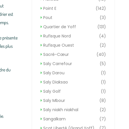
aut
Point E
(142)
drier est
Pout
(3)
temps.
Quartier de Yoff
(131)
Rufisque Nord
(4)
e présente
Rufisque Ouest
(2)
 les plus
Sacré-Cœur
(40)
Saly Carrefour
(5)
rdre
du
Saly Darou
(1)
Saly Diaksao
(1)
Saly Golf
(1)
Saly Mbour
(8)
Saly niakh niakhal
(2)
ée.
Sangalkam
(7)
Scat Liberté (Grand Yoff)
(7)