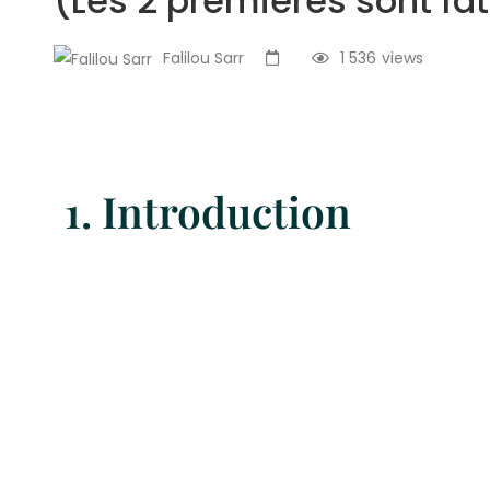
(Les 2 premières sont fa
Falilou Sarr
1 536
views
1. Introduction