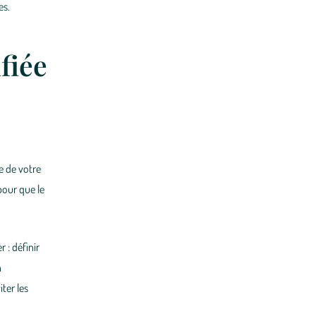
es.
fiée
e
de votre
pour que le
er
: définir
n
ter les