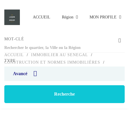
ACCUEIL
Région
MON PROFILE
MOT-CLÉ
ACCUEIL
/
IMMOBILIER AU SENEGAL
/
TYPE
CONSTRUCTION ET NORMES IMMOBILIÈRES
/
ARCHITECTE ET ENTREPRENEUR: GUIDE DE CHOIX
Avancé
Blog
Recherche