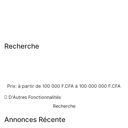
Appartement vue sur mer à louer à Dakar plateau
Ambassade de France, rue El Hadji Amadou Assane Ndoye, Dakar, Sénégal
2
3 Ch
3 Sb
0 m
Prix sur appel
Recherche
Prix:
à partir de
100 000 F.CFA
à
100 000 000 F.CFA
D'Autres Fonctionnalités
Recherche
Annonces Récente