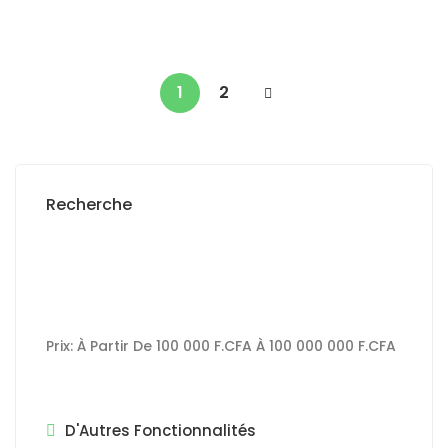
350 000 Mille F.CFA
/ Par mois
1
2
Recherche
Prix:
À Partir De
100 000 F.CFA
À
100 000 000 F.CFA
D'Autres Fonctionnalités