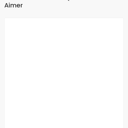
Aimer
A LOUER
Chambre meublée avec salle de bain à
louer à yoff-virage
Yoff-virage
300 000 Mille F.CFA
/ Mois