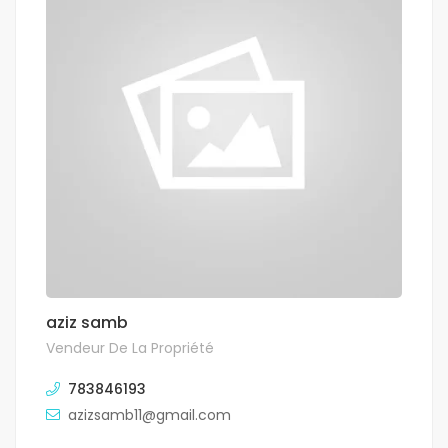
aziz samb
Vendeur De La Propriété
783846193
azizsamb11@gmail.com