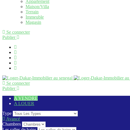
Appartement
Maison/Villa
Terrain
Immeuble
Magasin
Se connecter
Publier
Se connecter
Publier
A VENDRE
A LOUER
Type
Avancé
Chambres
Les salles de bains