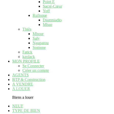
Point E
Sacré-Cœur
Yoff
Rufisque
Diamniadio
Mbao
Thiès
Mbour
Saly
Ngaparou
Somone
Fatick
kaolack
MON PROFILE
Se Connecter
Créer un compte
AGENTS
BTP & Construction
A VENDRE
A LOUER
Biens a louer
NEUF
TYPE DE BIEN