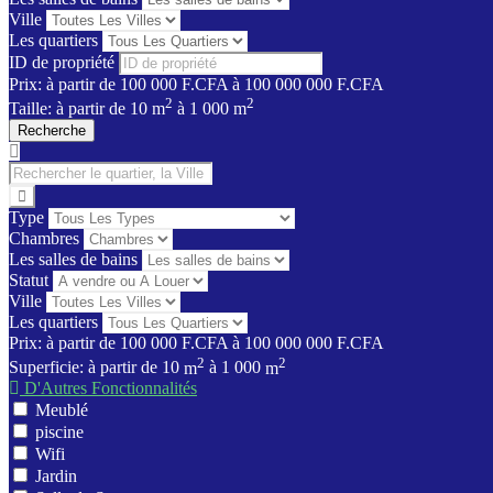
Ville
Les quartiers
ID de propriété
Prix:
à partir de
100 000 F.CFA
à
100 000 000 F.CFA
2
2
Taille:
à partir de
10
m
à
1 000
m
Recherche
Type
Chambres
Les salles de bains
Statut
Ville
Les quartiers
Prix:
à partir de
100 000 F.CFA
à
100 000 000 F.CFA
2
2
Superficie:
à partir de
10
m
à
1 000
m
D'Autres Fonctionnalités
Meublé
piscine
Wifi
Jardin