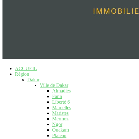
ACCUEIL
Région
Dakar
Ville de Dakar
Almadies
Fann
Liberté 6
Mamelles
Maristes
Mermoz
Ngor
Ouakam
Plateau