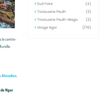
Sud Foire
(4)
Tivaouane Peulh
(2)
Tivaouane Peulh-Niaga
(2)
Virage Ngor
(176)
s le centre-
turelle.
s
Almadies
,
e de Ngor
.