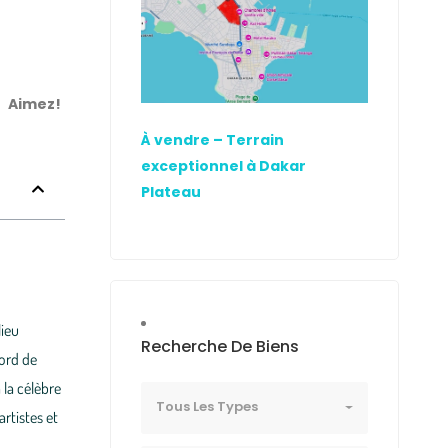
Aimez!
À vendre – Terrain
exceptionnel à Dakar
Plateau
lieu
Recherche De Biens
bord de
 la célèbre
Tous Les Types
artistes et