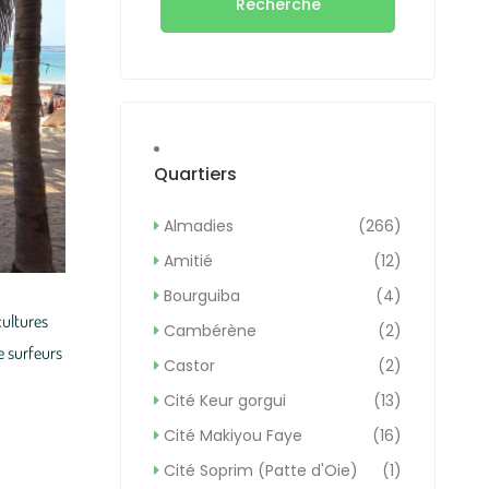
Recherche
Quartiers
Almadies
(266)
Amitié
(12)
Bourguiba
(4)
cultures
Cambérène
(2)
 surfeurs
Castor
(2)
Cité Keur gorgui
(13)
Cité Makiyou Faye
(16)
Cité Soprim (Patte d'Oie)
(1)