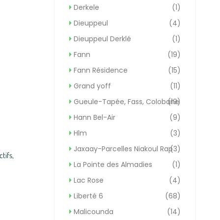
Derkele
(1)
Dieuppeul
(4)
Dieuppeul Derklé
(1)
Fann
(19)
Fann Résidence
(15)
Grand yoff
(11)
Gueule-Tapée, Fass, Colobane
(19)
Hann Bel-Air
(9)
Hlm
(3)
Jaxaay-Parcelles Niakoul Rap
(3)
tifs,
La Pointe des Almadies
(1)
Lac Rose
(4)
Liberté 6
(68)
Malicounda
(14)