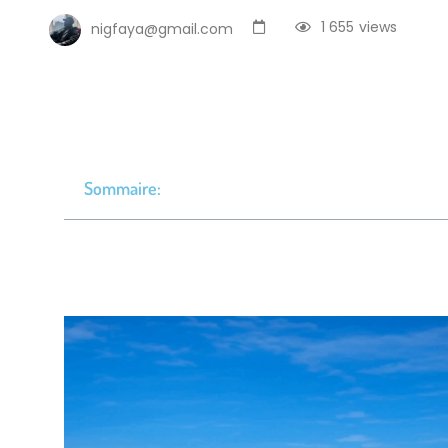
1 655
views
nigfaya@gmail.com
Sommaire: