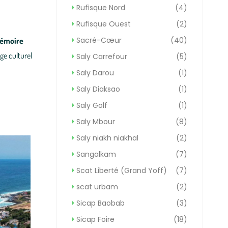
Rufisque Nord
(4)
Rufisque Ouest
(2)
Sacré-Cœur
(40)
émoire
age culturel
Saly Carrefour
(5)
Saly Darou
(1)
Saly Diaksao
(1)
Saly Golf
(1)
Saly Mbour
(8)
Saly niakh niakhal
(2)
Sangalkam
(7)
Scat Liberté (Grand Yoff)
(7)
scat urbam
(2)
Sicap Baobab
(3)
Sicap Foire
(18)