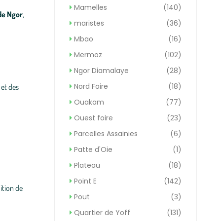
Mamelles
(140)
de Ngor
,
maristes
(36)
Mbao
(16)
Mermoz
(102)
Ngor Diamalaye
(28)
Nord Foire
(18)
et des
Ouakam
(77)
Ouest foire
(23)
Parcelles Assainies
(6)
Patte d'Oie
(1)
Plateau
(18)
Point E
(142)
ition de
Pout
(3)
Quartier de Yoff
(131)