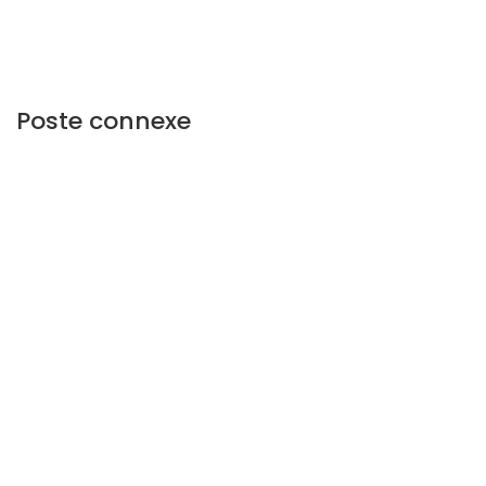
Poste connexe
A PROPOS DU SENEGAL
5 069
views