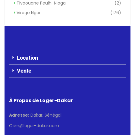
Tivaouane Peulh-Niaga
(2)
Virage Ngor
(176)
Location
Vente
À Propos de Loger-Dakar
Adresse:
Dakar, Sénégal
Osm@loger-dakar.com