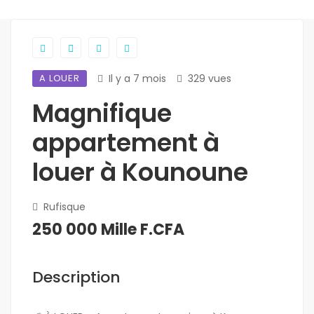
A LOUER
Il y a 7 mois
329 vues
Magnifique
appartement à
louer à Kounoune
Rufisque
250 000 Mille F.CFA
Description