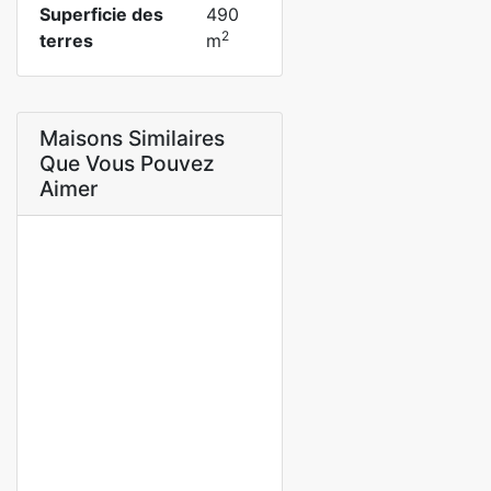
Superficie des
490
2
terres
m
Maisons Similaires
Que Vous Pouvez
Aimer
A VENDRE
NEUF
terrain 150 m2
mbao, rufisque