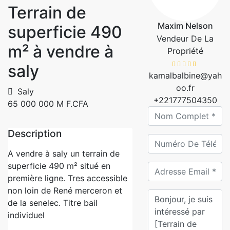
Terrain de
Maxim Nelson
superficie 490
Vendeur De La
m² à vendre à
Propriété
saly
kamalbalbine@yah
oo.fr
Saly
+221777504350
65 000 000 M F.CFA
Description
A vendre à saly un terrain de
superficie 490 m² situé en
première ligne. Tres accessible
non loin de René merceron et
de la senelec. Titre bail
individuel