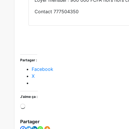
Loyer mensuel : 900 000 FCFA hors hors c
Contact 777504350
Partager :
Facebook
X
J’aime ça :
Chargement…
Partager