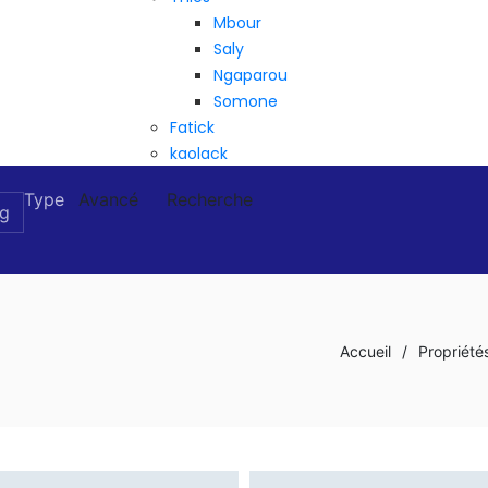
Mbour
Saly
Ngaparou
Somone
Fatick
kaolack
Type
Avancé
Recherche
Accueil
/
Propriété