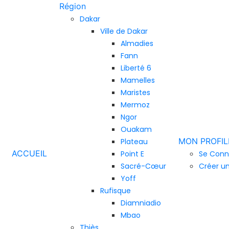
Région
Dakar
Ville de Dakar
Almadies
Fann
Liberté 6
Mamelles
Maristes
Mermoz
Ngor
Ouakam
MON PROFIL
Plateau
ACCUEIL
Point E
Se Conn
Sacré-Cœur
Créer u
Yoff
Rufisque
Diamniadio
Mbao
Thiès