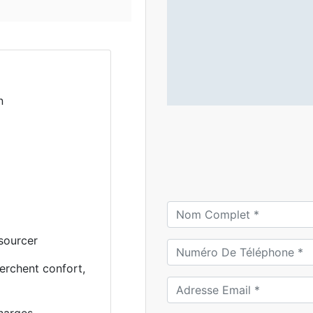
n
ssourcer
erchent confort,