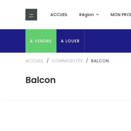
ACCUEIL
Région
MON PROF
A VENDRE
A LOUER
ACCUEIL
/
COMMODITÉS
/
BALCON
Balcon
A LOUER
NEUF