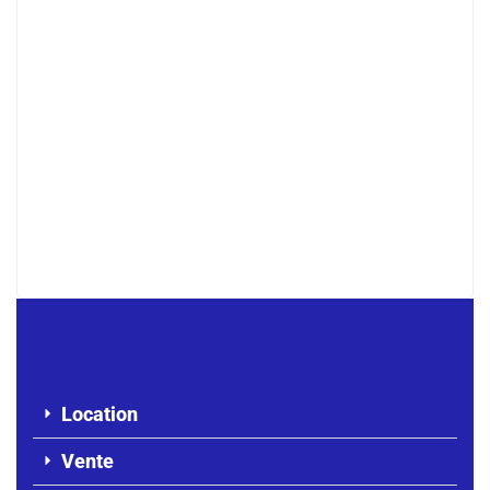
À LOUER – Studio F2 au rez-de-
chaussée – Almadies
250 000 F.CFA
/ Mois
Location
Vente