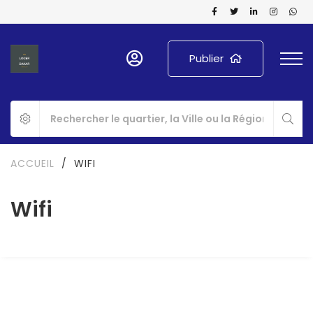
Publier
ACCUEIL
/
WIFI
Wifi
A LOUER
OFFRE SPÉCIALE