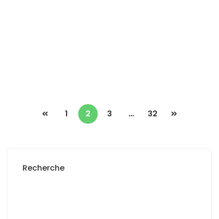
à louer à yoff-virage
Virage
1 Ch
1 Sb
300 000 Mille F.CFA
/ Mois
1
2
3
…
32
Recherche