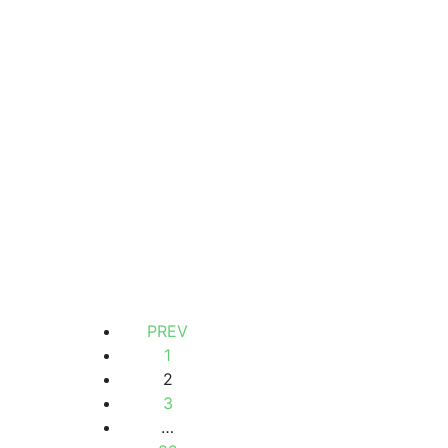
235 000 000 F.CFA
A VENDRE
,Appartement F3 à vendre à
mermoz résidence – résidence
Trivia,d
Mermoz
1 Ch
1 Sb
80 000 000 F.CFA
PREV
1
2
3
…