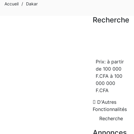
Accueil
/
Dakar
Recherche
A LOUER
OFFRE SPÉCIALE
Prix:
à partir
APPARTEMENT F3 À LOUER NGOR
ALMADIES
de
100 000
F.CFA
à
100
Ngor Almadies
000 000
2
02 Ch
02 Sb
70 m
F.CFA
50 000 F.CFA
D'Autres
A VENDRE
OFFRE SPÉCIALE
Fonctionnalités
Recherche
Annonces