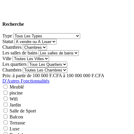
2
205 m
200 Mille F.CFA
/ 200000
Recherche
Type
Statut
Chambres
Les salles de bains
Ville
Les quartiers
Chambres
Prix:
à partir de
100 000 F.CFA
à
100 000 000 F.CFA
D'Autres Fonctionnalités
Meublé
piscine
Wifi
Jardin
Salle de Sport
Balcon
Terrasse
Luxe