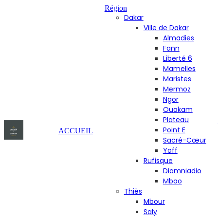
Région
Dakar
Ville de Dakar
Almadies
Fann
Liberté 6
Mamelles
Maristes
Mermoz
Ngor
Ouakam
Plateau
Point E
ACCUEIL
Sacré-Cœur
Yoff
Rufisque
Diamniadio
Mbao
Thiès
Mbour
Saly