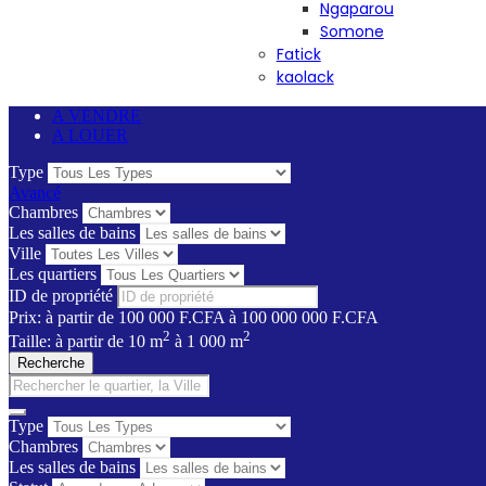
Ngaparou
Somone
Fatick
kaolack
A VENDRE
A LOUER
Type
Avancé
Chambres
Les salles de bains
Ville
Les quartiers
ID de propriété
Prix:
à partir de
100 000 F.CFA
à
100 000 000 F.CFA
2
2
Taille:
à partir de
10
m
à
1 000
m
Recherche
Type
Chambres
Les salles de bains