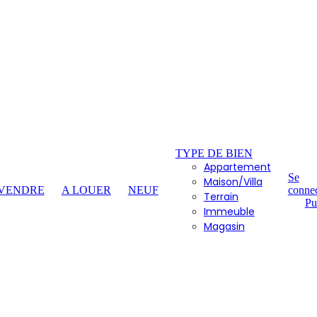
TYPE DE BIEN
Appartement
Se
Maison/Villa
 VENDRE
A LOUER
NEUF
connec
Terrain
Pu
Immeuble
Magasin