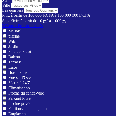
Statut
Ville
Les quartiers
Prix:
à partir de
100 000 F.CFA
à
100 000 000 F.CFA
2
2
Superficie:
à partir de
10
m
à
1 000
m
D'Autres Fonctionnalités
Meublé
piscine
Wifi
Jardin
Salle de Sport
Balcon
Terrasse
Luxe
Bord de mer
Vue sur l'Océan
Sécurité 24/7
Climatisation
Proche du centre-ville
Parking Privé
Piscine privée
Finitions haut de gamme
Emplacement