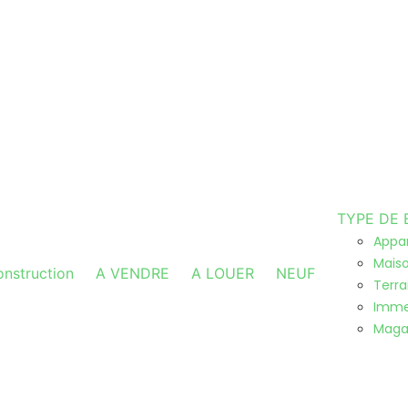
TYPE DE 
Appa
Maiso
nstruction
A VENDRE
A LOUER
NEUF
Terra
Imme
Maga