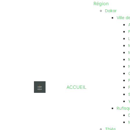
Région
Dakar
Ville 
ACCUEIL
Rufisq
Thiès