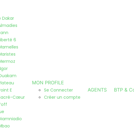
de Dakar
Almadies
Fann
Liberté 6
Mamelles
Maristes
Mermoz
Ngor
Ouakam
MON PROFILE
Plateau
AGENTS
BTP & Co
Point E
Se Connecter
Sacré-Cœur
Créer un compte
Yoff
ue
Diamniadio
Mbao