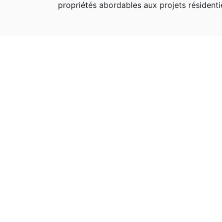
propriétés abordables aux projets résidentie
A VENDRE
Neuf
Terrain 611 Ngaparou
Ndiorokh, résidence les manguiers
2
611 m
36 M F.CFA