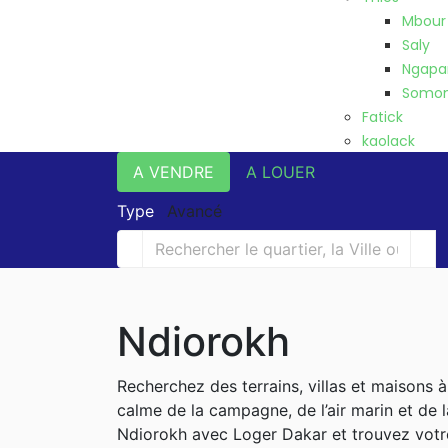
Mbour
Saly
Ngapa
Somo
Fatick
kaolack
A VENDRE
A LOUER
Type
Avancé
Ndiorokh
Recherchez des terrains, villas et maisons à
calme de la campagne, de l’air marin et de 
Ndiorokh avec Loger Dakar et trouvez votre