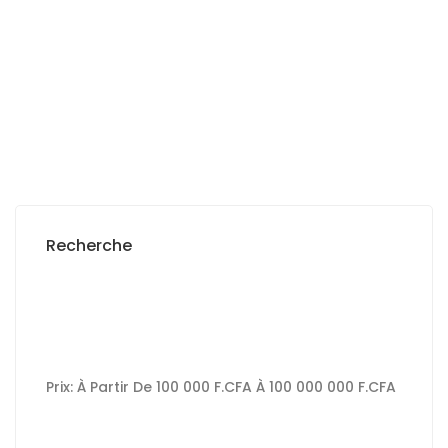
2
0 Ch
0 Sb
225 m
2 000 000 M F.CFA
Recherche
Prix:
À Partir De
100 000 F.CFA
À
100 000 000 F.CFA