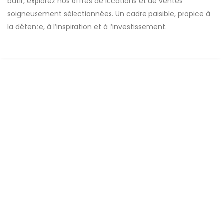
bâtir, explorez nos offres de locations et de ventes
soigneusement sélectionnées. Un cadre paisible, propice à
la détente, à l’inspiration et à l’investissement.
A VENDRE
Terrains de 225 m2 à vendre à Tène toubab
Sénégal
tène toubab