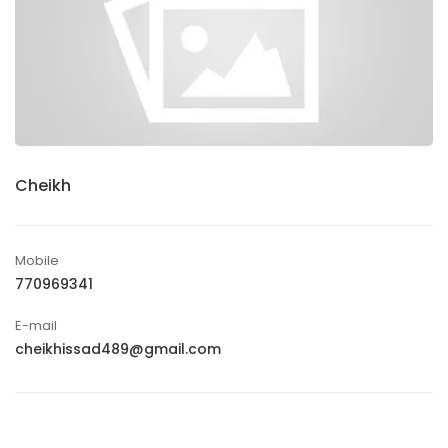
Cheikh
Mobile
770969341
E-mail
cheikhissad489@gmail.com