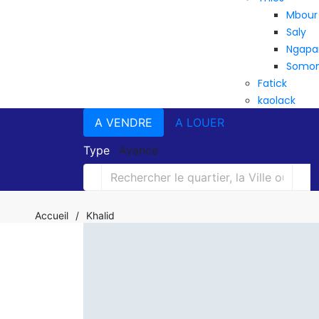
Mbour
Saly
Ngapa
Somo
Fatick
kaolack
A VENDRE
A LOUER
Type
Avancé
Accueil
/
Khalid