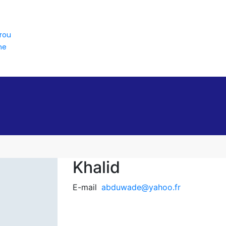
rou
ne
Khalid
E-mail
abduwade@yahoo.fr