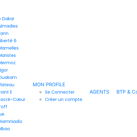
de Dakar
Almadies
Fann
Liberté 6
Mamelles
Maristes
Mermoz
Ngor
Ouakam
MON PROFILE
Plateau
AGENTS
BTP & Co
Point E
Se Connecter
Sacré-Cœur
Créer un compte
Yoff
ue
Diamniadio
Mbao