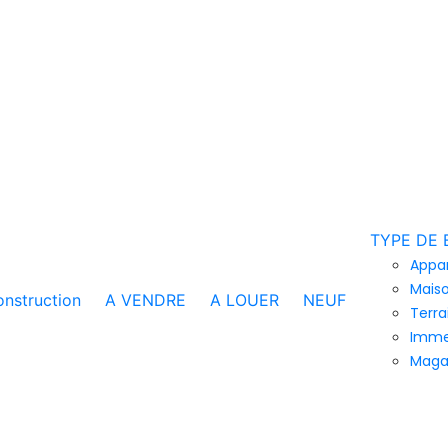
TYPE DE 
Appa
Maiso
nstruction
A VENDRE
A LOUER
NEUF
Terra
Imme
Maga