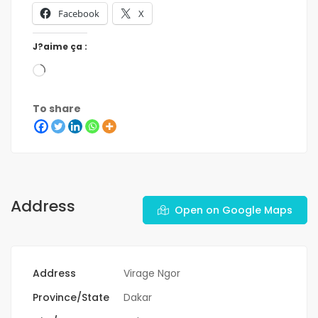
Facebook
X
J?aime ça :
To share
Address
Open on Google Maps
Address
Virage Ngor
Province/State
Dakar