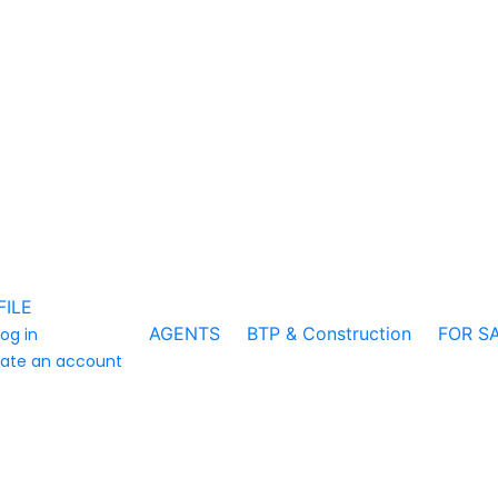
FILE
AGENTS
BTP & Construction
FOR S
log in
ate an account