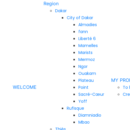
Region
Dakar
City of Dakar
Almadies
fann
Liberté 6
Mamelles
Marists
Mermoz
Ngor
Ouakam
MY PRO
Plateau
WELCOME
Point
To 
Sacré-Cœur
Cre
Yoff
Rufisque
Diamniadio
Mbao
Thiès