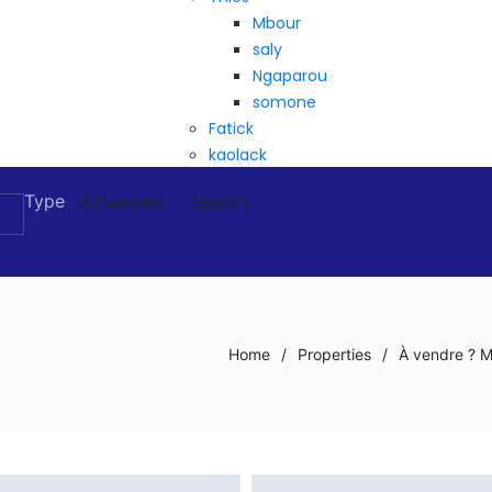
Mbour
saly
Ngaparou
somone
Fatick
kaolack
Type
Advanced
Search
Home
/
Properties
/
À vendre ? M