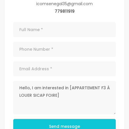
icomsenegal35@gmail.com
779811919
Send message