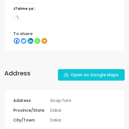
J?aime ça :
To share
Address
Open on Google Maps
Address
Sicap foire
Province/State
Dakar
City/Town
Dakar